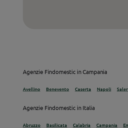
Agenzie Findomestic in
Campania
Avellino
Benevento
Caserta
Napoli
Sale
Agenzie Findomestic in Italia
Abruzzo
Basilicata
Calabria
Campania
Em