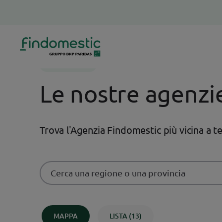
Homepage
Dove siamo
DOVE SIAMO
Le nostre agenzi
Trova l'Agenzia Findomestic più vicina a t
MAPPA
LISTA (
13
)