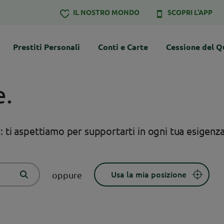
IL NOSTRO MONDO
SCOPRI L'APP
Prestiti Personali
Conti e Carte
Cessione del Q
e.
e: ti aspettiamo per supportarti in ogni tua esigenza
oppure
Usa la mia posizione