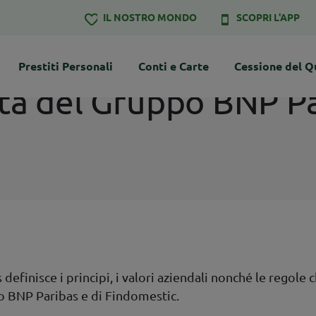
IL NOSTRO MONDO
SCOPRI L'APP
Prestiti Personali
Conti e Carte
Cessione del Q
ta del Gruppo BNP P
efinisce i principi, i valori aziendali nonché le regole 
o BNP Paribas e di Findomestic.