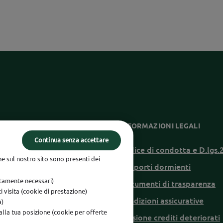
ZIONI UTILI
INFORMAZIONI LEGALI
Continua senza accettare
di conversione
Codice di condotta e D.lgs
he sul nostro sito sono presenti dei
e conciliazione
Rapporti dormienti
ettamente necessari)
blowing
Documenti di trasparenza
rci visita (cookie di prestazione)
ilità
Condizioni assicurative
à)
 alla tua posizione (cookie per offerte
Cessione crediti deteriorati