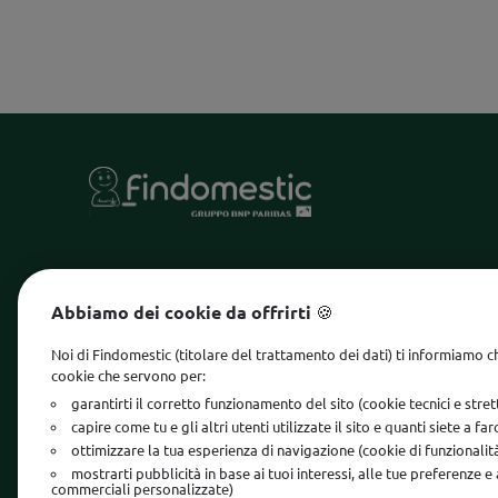
MONDO FINDOMESTIC
INFORMA
Abbiamo dei cookie da offrirti 🍪
Sito istituzionale
Margine 
Noi di Findomestic (titolare del trattamento dei dati) ti informiamo c
Lavora con noi
Reclami 
cookie che servono per:
garantirti il corretto funzionamento del sito (cookie tecnici e str
Diventa partner
Whistle
capire come tu e gli altri utenti utilizzate il sito e quanti siete a fa
Accessib
ottimizzare la tua esperienza di navigazione (cookie di funzionalit
mostrarti pubblicità in base ai tuoi interessi, alle tue preferenze e
Privacy
commerciali personalizzate)