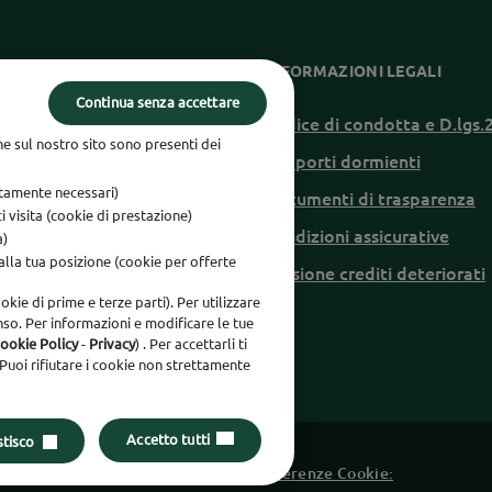
ZIONI UTILI
INFORMAZIONI LEGALI
Continua senza accettare
di conversione
Codice di condotta e D.lgs
he sul nostro sito sono presenti dei
e conciliazione
Rapporti dormienti
ettamente necessari)
blowing
Documenti di trasparenza
rci visita (cookie di prestazione)
ilità
Condizioni assicurative
à)
 alla tua posizione (cookie per offerte
Cessione crediti deteriorati
okie di prime e terze parti). Per utilizzare
olicy
so. Per informazioni e modificare le tue
ookie Policy
-
Privacy
) . Per accettarli ti
 Puoi rifiutare i cookie non strettamente
Accetto tutti
tisco
 03562770481
Dati societari
Preferenze Cookie: