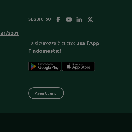
SEGUICI SU
.231/2001
La sicurezza è tutto:
usa l'App
Findomestic!
Area Clienti