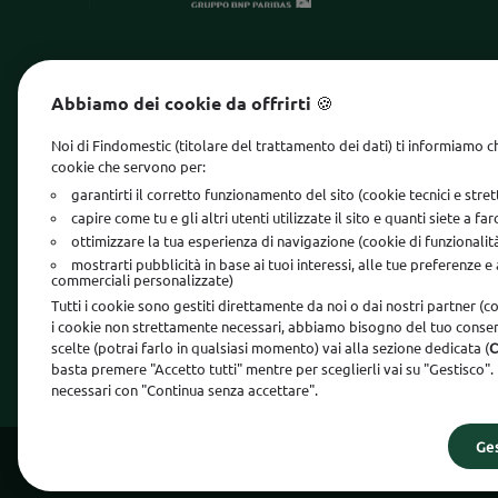
MONDO FINDOMESTIC
INFORMA
Abbiamo dei cookie da offrirti 🍪
Sito istituzionale
Margine 
Noi di Findomestic (titolare del trattamento dei dati) ti informiamo c
Lavora con noi
Reclami 
cookie che servono per:
garantirti il corretto funzionamento del sito (cookie tecnici e str
Diventa partner
Whistle
capire come tu e gli altri utenti utilizzate il sito e quanti siete a fa
Accessib
ottimizzare la tua esperienza di navigazione (cookie di funzionalit
mostrarti pubblicità in base ai tuoi interessi, alle tue preferenze e
Privacy
commerciali personalizzate)
Tutti i cookie sono gestiti direttamente da noi o dai nostri partner (co
Cookie P
i cookie non strettamente necessari, abbiamo bisogno del tuo consen
scelte (potrai farlo in qualsiasi momento) vai alla sezione dedicata (
C
basta premere "Accetto tutti" mentre per sceglierli vai su "Gestisco".
necessari con "Continua senza accettare".
Ges
Findomestic Banca Gruppo BNP Paribas S.p.A
P.IVA