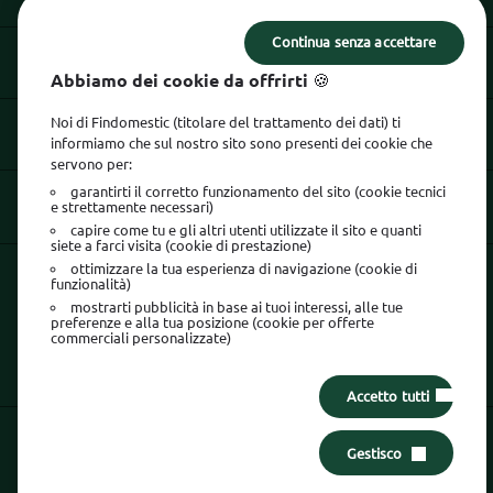
Continua senza accettare
INFORMAZIONI UTILI
Abbiamo dei cookie da offrirti 🍪
Noi di Findomestic (titolare del trattamento dei dati) ti
INFORMAZIONI LEGALI
informiamo che sul nostro sito sono presenti dei cookie che
servono per:
garantirti il corretto funzionamento del sito (cookie tecnici
e strettamente necessari)
SEGUICI SU
capire come tu e gli altri utenti utilizzate il sito e quanti
siete a farci visita (cookie di prestazione)
ottimizzare la tua esperienza di navigazione (cookie di
La sicurezza è tutto:
usa l'App Findomestic!
funzionalità)
mostrarti pubblicità in base ai tuoi interessi, alle tue
preferenze e alla tua posizione (cookie per offerte
commerciali personalizzate)
Accetto tutti
Gestisco
Area Clienti