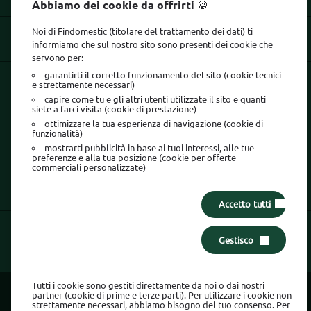
Abbiamo dei cookie da offrirti 🍪
Noi di Findomestic (titolare del trattamento dei dati) ti
INFORMAZIONI LEGALI
informiamo che sul nostro sito sono presenti dei cookie che
servono per:
garantirti il corretto funzionamento del sito (cookie tecnici
e strettamente necessari)
SEGUICI SU
capire come tu e gli altri utenti utilizzate il sito e quanti
siete a farci visita (cookie di prestazione)
ottimizzare la tua esperienza di navigazione (cookie di
La sicurezza è tutto:
usa l'App Findomestic!
funzionalità)
mostrarti pubblicità in base ai tuoi interessi, alle tue
preferenze e alla tua posizione (cookie per offerte
commerciali personalizzate)
Accetto tutti
Gestisco
Area Clienti
Tutti i cookie sono gestiti direttamente da noi o dai nostri
partner (cookie di prime e terze parti). Per utilizzare i cookie non
Findomestic Banca Gruppo BNP Paribas S.p.A
strettamente necessari, abbiamo bisogno del tuo consenso. Per