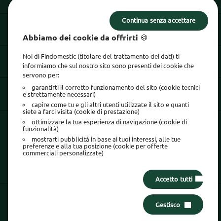
Continua senza accettare
INFORMAZIONI UTILI
Abbiamo dei cookie da offrirti 🍪
Noi di Findomestic (titolare del trattamento dei dati) ti
INFORMAZIONI LEGALI
informiamo che sul nostro sito sono presenti dei cookie che
servono per:
garantirti il corretto funzionamento del sito (cookie tecnici
e strettamente necessari)
SEGUICI SU
capire come tu e gli altri utenti utilizzate il sito e quanti
siete a farci visita (cookie di prestazione)
ottimizzare la tua esperienza di navigazione (cookie di
La sicurezza è tutto:
usa l'App Findomestic!
funzionalità)
mostrarti pubblicità in base ai tuoi interessi, alle tue
preferenze e alla tua posizione (cookie per offerte
commerciali personalizzate)
Accetto tutti
Gestisco
Area Clienti