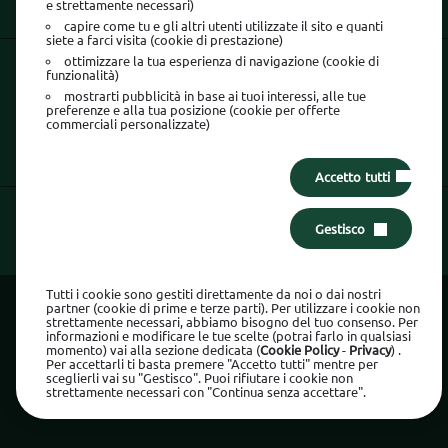
e strettamente necessari)
SEGUICI SU
capire come tu e gli altri utenti utilizzate il sito e quanti
siete a farci visita (cookie di prestazione)
ottimizzare la tua esperienza di navigazione (cookie di
La sicurezza è tutto:
usa l'App Findomestic!
funzionalità)
mostrarti pubblicità in base ai tuoi interessi, alle tue
preferenze e alla tua posizione (cookie per offerte
commerciali personalizzate)
Accetto tutti
Gestisco
Area Clienti
Tutti i cookie sono gestiti direttamente da noi o dai nostri
partner (cookie di prime e terze parti). Per utilizzare i cookie non
Findomestic Banca Gruppo BNP Paribas S.p.A
strettamente necessari, abbiamo bisogno del tuo consenso. Per
informazioni e modificare le tue scelte (potrai farlo in qualsiasi
P.IVA 03562770481
momento) vai alla sezione dedicata (
Cookie Policy
-
Privacy
) .
Per accettarli ti basta premere "Accetto tutti" mentre per
Dati societari
sceglierli vai su "Gestisco". Puoi rifiutare i cookie non
strettamente necessari con "Continua senza accettare".
Preferenze Cookie: