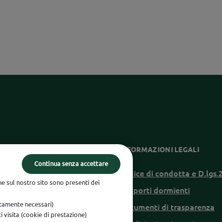
ZIONI UTILI
INFORMAZIONI LEGALI
Continua senza accettare
di conversione
Codice di condotta e D.lgs
he sul nostro sito sono presenti dei
e conciliazione
Rapporti dormienti
ettamente necessari)
blowing
Documenti di trasparenza
rci visita (cookie di prestazione)