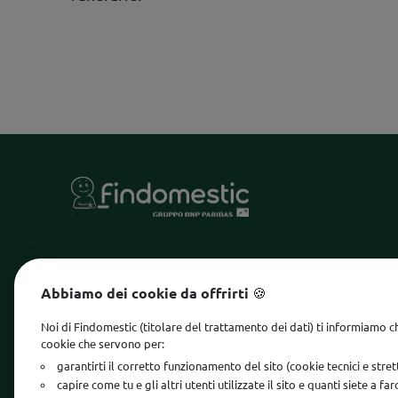
MONDO FINDOMESTIC
INFORMA
Abbiamo dei cookie da offrirti 🍪
Sito istituzionale
Margine 
Noi di Findomestic (titolare del trattamento dei dati) ti informiamo c
Lavora con noi
Reclami 
cookie che servono per:
garantirti il corretto funzionamento del sito (cookie tecnici e str
Diventa partner
Whistle
capire come tu e gli altri utenti utilizzate il sito e quanti siete a fa